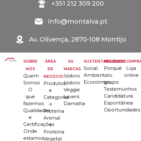
+351 212 309 200
info@montalva.pt
Av. Olivença, 2870-108 Montijo
SOBRE
ÁREA
AS
SUSTENTABILIDADE
PESSOAS
COMPR
Social
Porquê
Loja
NÓS
DE
MARCAS
Ambiental
o
online
Quem
Izidoro
NEGÓCIO
Económico
grupo
Somos
Izidoro
Produtos
Testemunhos
O
Veggie
e
Candidatura
que
Lovers
Categorias
Espontânea
fazemos
Damatta
Oportunidades
Qualidades
Proteína
e
Animal
Certificações
Onde
Proteína
estamos
Vegetal