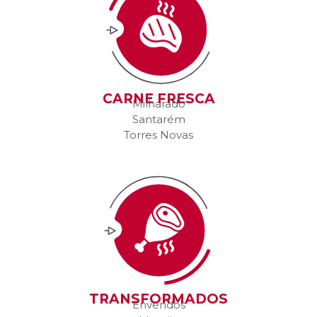
CARNE FRESCA
Milharado
Santarém
Torres Novas
TRANSFORMADOS
Envendos